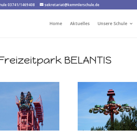
chule 03741/1469408
sekretariat@kemmlerschule.de
Home
Aktuelles
Unsere Schule
 Freizeitpark BELANTIS