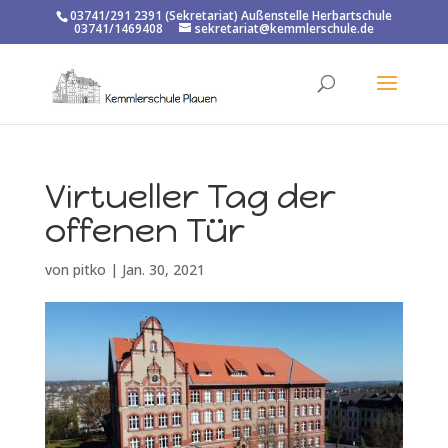
03741/291 2391 (Sekretariat) Außenstelle Herbartschule
03741/1469408
sekretariat@kemmlerschule.de
Virtueller Tag der
offenen Tür
von
pitko
|
Jan. 30, 2021